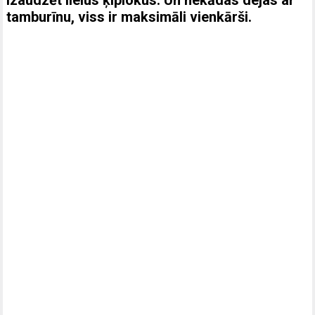
tamburīnu, viss ir maksimāli vienkārši.