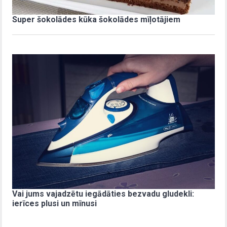
Super šokolādes kūka šokolādes mīļotājiem
Vai jums vajadzētu iegādāties bezvadu gludekli:
ierīces plusi un mīnusi