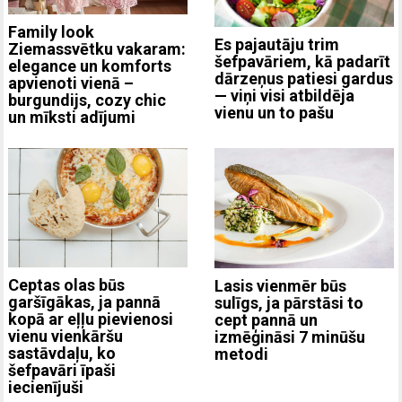
Family look
Es pajautāju trim
Ziemassvētku vakaram:
šefpavāriem, kā padarīt
elegance un komforts
dārzeņus patiesi gardus
apvienoti vienā –
— viņi visi atbildēja
burgundijs, cozy chic
vienu un to pašu
un mīksti adījumi
Ceptas olas būs
Lasis vienmēr būs
garšīgākas, ja pannā
sulīgs, ja pārstāsi to
kopā ar eļļu pievienosi
cept pannā un
vienu vienkāršu
izmēģināsi 7 minūšu
sastāvdaļu, ko
metodi
šefpavāri īpaši
iecienījuši