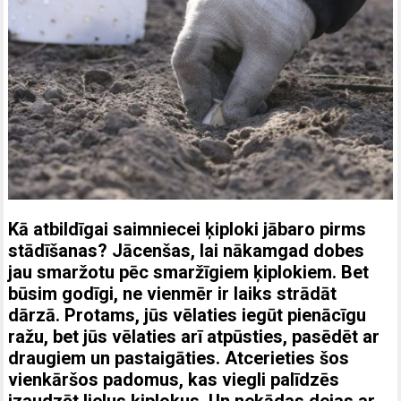
Kā atbildīgai saimniecei ķiploki jābaro pirms
stādīšanas? Jācenšas, lai nākamgad dobes
jau smaržotu pēc smaržīgiem ķiplokiem. Bet
būsim godīgi, ne vienmēr ir laiks strādāt
dārzā. Protams, jūs vēlaties iegūt pienācīgu
ražu, bet jūs vēlaties arī atpūsties, pasēdēt ar
draugiem un pastaigāties. Atcerieties šos
vienkāršos padomus, kas viegli palīdzēs
izaudzēt lielus ķiplokus. Un nekādas dejas ar