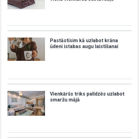
Pastāstīsim kā uzlabot krāna
ūdeni istabas augu laistīšanai
Vienkāršs triks palīdzēs uzlabot
smaržu mājā