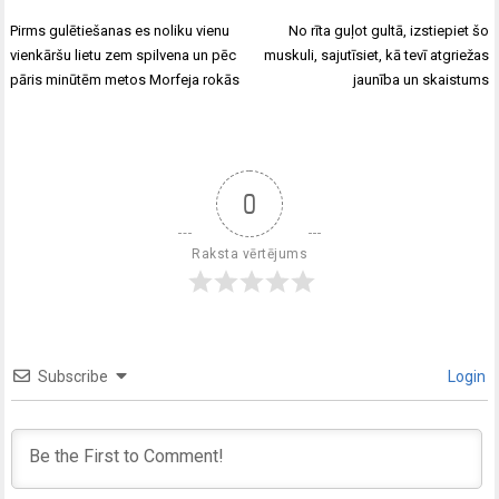
Pirms gulētiešanas es noliku vienu
No rīta guļot gultā, izstiepiet šo
vienkāršu lietu zem spilvena un pēc
muskuli, sajutīsiet, kā tevī atgriežas
pāris minūtēm metos Morfeja rokās
jaunība un skaistums
0
Raksta vērtējums
Subscribe
Login