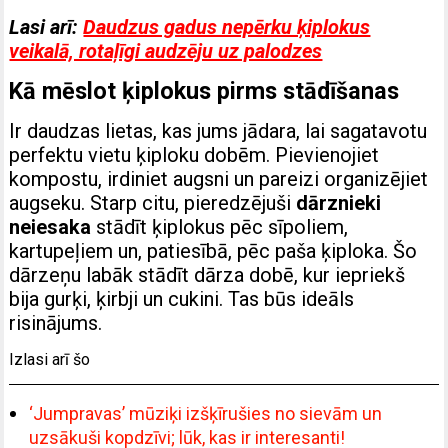
Lasi arī:
Daudzus gadus nepērku ķiplokus
veikalā, rotaļīgi audzēju uz palodzes
Kā mēslot ķiplokus pirms stādīšanas
Ir daudzas lietas, kas jums jādara, lai sagatavotu
perfektu vietu ķiploku dobēm. Pievienojiet
kompostu, irdiniet augsni un pareizi organizējiet
augseku. Starp citu, pieredzējuši
dārznieki
neiesaka
stādīt ķiplokus pēc sīpoliem,
kartupeļiem un, patiesībā, pēc paša ķiploka. Šo
dārzeņu labāk stādīt
dārza dobē,
kur iepriekš
bija gurķi, ķirbji un cukini. Tas būs ideāls
risinājums.
Izlasi arī šo
‘Jumpravas’ mūziķi izšķīrušies no sievām un
uzsākuši kopdzīvi; lūk, kas ir interesanti!