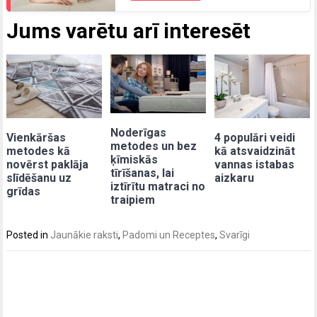
Jums varētu arī interesēt
Noderīgas
Vienkāršas
4 populāri veidi
metodes un bez
metodes kā
kā atsvaidzināt
ķīmiskās
novērst paklāja
vannas istabas
tīrīšanas, lai
slīdēšanu uz
aizkaru
iztīrītu matraci no
grīdas
traipiem
Posted in
Jaunākie raksti
,
Padomi un Receptes
,
Svarīgi
Post
navigation