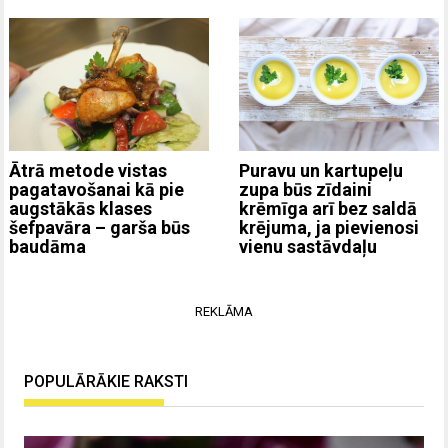
Ātrā metode vistas
Puravu un kartupeļu
pagatavošanai kā pie
zupa būs zīdaini
augstākās klases
krēmīga arī bez saldā
šefpavāra – garša būs
krējuma, ja pievienosi
baudāma
vienu sastāvdaļu
REKLĀMA
POPULĀRĀKIE RAKSTI