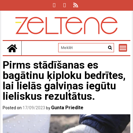
Skip
to
content
Pirms stādīšanas es
bagātinu ķiploku bedrītes,
lai lielās galviņas iegūtu
lieliskus rezultātus.
Gunta Priedīte
Posted on
17/09/2023
by