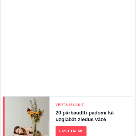
VĒRTS IZLASĪT
20 pārbaudīti padomi kā
uzglabāt ziedus vāzē
LASĪT TĀLĀK