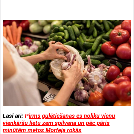
Lasi arī:
P
irms gulētiešanas es noliku vienu
vienkāršu lietu zem spilvena un pēc pāris
minūtēm metos Morfeja rokās