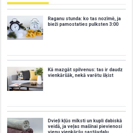
Raganu stunda: ko tas nozīmē, ja
bieži pamostaties pulksten 3:00
Kā mazgāt spilvenus: tas ir daudz
vienkāršāk, nekā varētu šķist
Dvieļi kļūs mīksti un kupli dabiskā
veidā, ja veļas mašīnai pievienosi
vienu vienkāršu sastāvdaļu