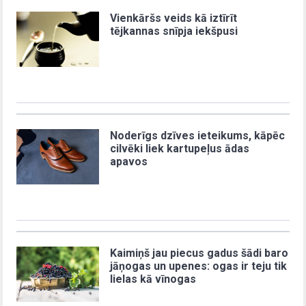
Vienkāršs veids kā iztīrīt
tējkannas snīpja iekšpusi
Noderīgs dzīves ieteikums, kāpēc
cilvēki liek kartupeļus ādas
apavos
Kaimiņš jau piecus gadus šādi baro
jāņogas un upenes: ogas ir teju tik
lielas kā vīnogas