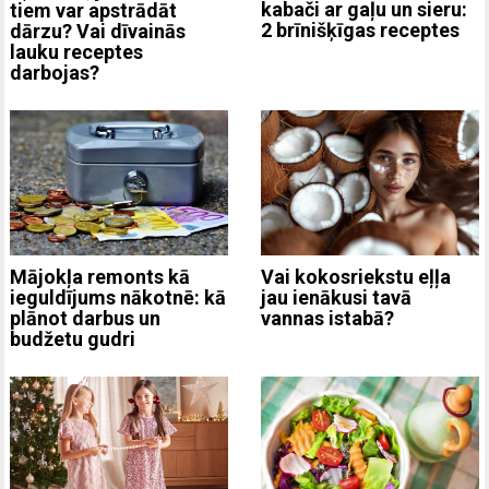
kabači ar gaļu un sieru:
tiem var apstrādāt
2 brīnišķīgas receptes
dārzu? Vai dīvainās
lauku receptes
darbojas?
Mājokļa remonts kā
Vai kokosriekstu eļļa
ieguldījums nākotnē: kā
jau ienākusi tavā
plānot darbus un
vannas istabā?
budžetu gudri