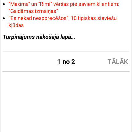
”Maxima” un ”Rimi” vēršas pie saviem klientiem:
”Gaidāmas izmaiņas”
“Es nekad neapprecēšos”: 10 tipiskas sieviešu
kļūdas
Turpinājums nākošajā lapā…
1 no 2
TĀLĀK