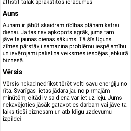
attīstīt tālāk aprakstītos ieradumus.
Auns
Aunam ir jābūt skaidram rīcības plānam katrai
dienai. Ja tas nav apkopots agrāk, jums tam
jāvelta jaunas dienas sākums. Tā šīs Uguns
zīmes pārstāvji samazina problēmu iespējamību
un ievērojami palielina veiksmes iespējas jebkurā
biznesā.
Vērsis
Vērsis nekad nedrīkst tērēt velti savu enerģiju no
rīta. Svarīgas lietas jādara jau no pirmajām
minūtēm, citādi visa diena var iet uz leju. Jums
nekavējoties jāsāk gatavoties darbam vai jāvelta
laiks tieši biznesam un atbildīgu uzdevumu
izpildei.