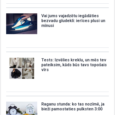
Vai jums vajadzētu iegādāties
bezvadu gludekli: ierīces plusi un
mīnusi
Tests: Izvēlies kreklu, un mēs tev
pateiksim, kāds būs tavs topošais
vīrs
Raganu stunda: ko tas nozīmē, ja
bieži pamostaties pulksten 3:00