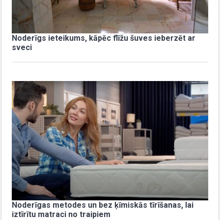
Noderīgs ieteikums, kāpēc flīžu šuves ieberzēt ar
sveci
Noderīgas metodes un bez ķīmiskās tīrīšanas, lai
iztīrītu matraci no traipiem