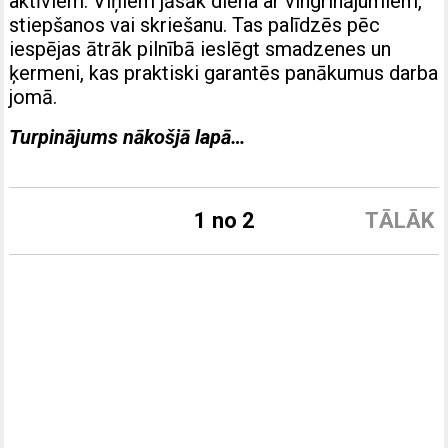
aktīviem. Viņiem jāsāk diena ar vingrinājumiem,
stiepšanos vai skriešanu. Tas palīdzēs pēc
iespējas ātrāk pilnībā ieslēgt smadzenes un
ķermeni, kas praktiski garantēs panākumus darba
jomā.
Turpinājums nākošjā lapā…
1 no 2
TĀLĀK