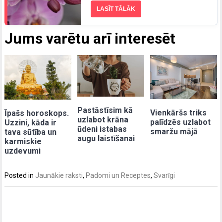
LASĪT TĀLĀK
Jums varētu arī interesēt
Pastāstīsim kā
Vienkāršs triks
Īpašs horoskops.
uzlabot krāna
palīdzēs uzlabot
Uzzini, kāda ir
ūdeni istabas
smaržu mājā
tava sūtība un
augu laistīšanai
karmiskie
uzdevumi
Posted in
Jaunākie raksti
,
Padomi un Receptes
,
Svarīgi
Post
navigation