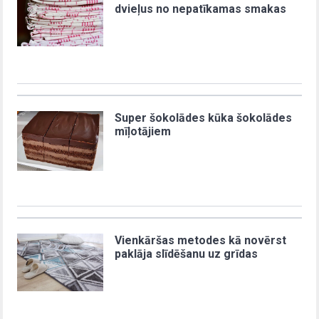
dvieļus no nepatīkamas smakas
Super šokolādes kūka šokolādes
mīļotājiem
Vienkāršas metodes kā novērst
paklāja slīdēšanu uz grīdas