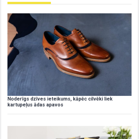
Noderīgs dzīves ieteikums, kāpēc cilvēki liek
kartupeļus ādas apavos