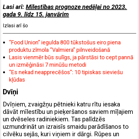
Lasi arī:
Mīlestības prognoze nedēļai no 2023.
gada 9. līdz 15. janvārim
Izlasi arī šo
“Food Union” iegulda 800 tūkstošus eiro piena
produktu zīmola “Valmiera” pilnveidošanā
Lasis vienmēr būs sulīgs, ja pārstāsi to cept pannā
un izmēģināsi 7 minūšu metodi
“Es nekad neapprecēšos”: 10 tipiskas sieviešu
kļūdas
Dvīņi
Dvīņiem, zvaigžņu pētnieki katru rītu iesaka
dāvāt mīlestību un pieķeršanos saviem mīļajiem
un dvēseles radiniekiem. Tas palīdzēs
uzmundrināt un izraisīs smaidu parādīšanos to
cilvēku sejās, kuri viņiem ir dārgi. Rūpes un