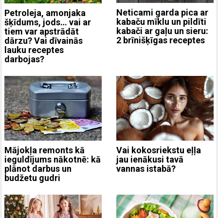
Neticami garda pica ar
Petroleja, amonjaka
kabaču mīklu un pildīti
šķīdums, jods… vai ar
kabači ar gaļu un sieru:
tiem var apstrādāt
2 brīnišķīgas receptes
dārzu? Vai dīvainās
lauku receptes
darbojas?
Mājokļa remonts kā
Vai kokosriekstu eļļa
ieguldījums nākotnē: kā
jau ienākusi tavā
plānot darbus un
vannas istabā?
budžetu gudri