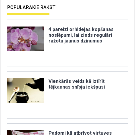
POPULĀRĀKIE RAKSTI
4 pareizi orhidejas kopšanas
noslēpumi, lai zieds regulāri
ražotu jaunus dzinumus
Vienkāršs veids kā iztīrīt
tējkannas snīpja iekšpusi
Padomi kā atbrīvot virtuves