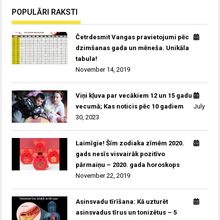
POPULĀRI RAKSTI
Četrdesmit Vangas pravietojumi pēc
dzimšanas gada un mēneša. Unikāla
tabula!
November 14, 2019
Viņi kļuva par vecākiem 12 un 15 gadu
vecumā; Kas noticis pēc 10 gadiem
July
30, 2023
Laimīgie! Šīm zodiaka zīmēm 2020.
gads nesīs visvairāk pozitīvo
pārmaiņu – 2020. gada horoskops
November 22, 2019
Asinsvadu tīrīšana: Kā uzturēt
asinsvadus tīrus un tonizētus – 5