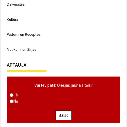
Dzīvesstils
Kultūra
Padomi un Receptes
Notikumi un Ziņas
APTAUJA
Vai tev patīk Olesjas jaunais tēls?
Jā
Nē
Balso