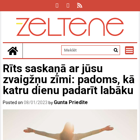
Skip
to
content
Rīts saskaņā ar jūsu
zvaigžņu zīmi: padoms, kā
katru dienu padarīt labāku
Gunta Priedīte
Posted on
08/01/2023
by