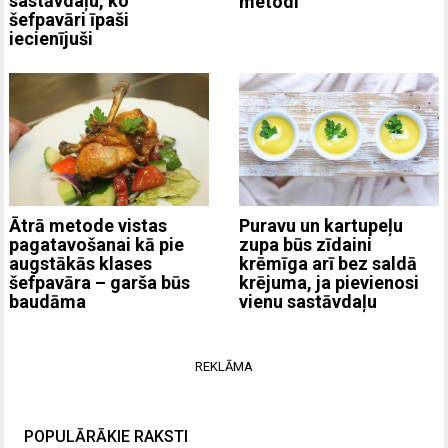
sastāvdaļu, ko
metodi
šefpavāri īpaši
iecienījuši
Ātrā metode vistas
Puravu un kartupeļu
pagatavošanai kā pie
zupa būs zīdaini
augstākās klases
krēmīga arī bez saldā
šefpavāra – garša būs
krējuma, ja pievienosi
baudāma
vienu sastāvdaļu
REKLĀMA
POPULĀRĀKIE RAKSTI