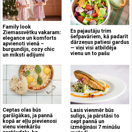
Family look
Es pajautāju trim
Ziemassvētku vakaram:
šefpavāriem, kā padarīt
elegance un komforts
dārzeņus patiesi gardus
apvienoti vienā –
— viņi visi atbildēja
burgundijs, cozy chic
vienu un to pašu
un mīksti adījumi
Ceptas olas būs
Lasis vienmēr būs
garšīgākas, ja pannā
sulīgs, ja pārstāsi to
kopā ar eļļu pievienosi
cept pannā un
vienu vienkāršu
izmēģināsi 7 minūšu