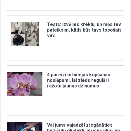
Tests: Izvēlies kreklu, un mēs tev
pateiksim, kāds būs tavs topošais
vīrs
4 pareizi orhidejas kopšanas
noslēpumi, lai zieds regulāri
ražotu jaunus dzinumus
Vai jums vajadzētu iegādāties
bezvadu gludekli: ierīces plusi un