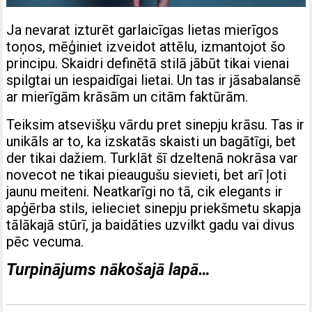
Ja nevarat izturēt garlaicīgas lietas mierīgos
toņos, mēģiniet izveidot attēlu, izmantojot šo
principu. Skaidri definētā stilā jābūt tikai vienai
spilgtai un iespaidīgai lietai. Un tas ir jāsabalansē
ar mierīgām krāsām un citām faktūrām.
Teiksim atsevišķu vārdu pret sinepju krāsu. Tas ir
unikāls ar to, ka izskatās skaisti un bagātīgi, bet
der tikai dažiem. Turklāt šī dzeltenā nokrāsa var
novecot ne tikai pieaugušu sievieti, bet arī ļoti
jaunu meiteni. Neatkarīgi no tā, cik elegants ir
apģērba stils, ielieciet sinepju priekšmetu skapja
tālākajā stūrī, ja baidāties uzvilkt gadu vai divus
pēc vecuma.
Turpinājums nākošajā lapā…