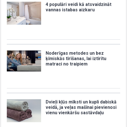
4 populāri veidi kā atsvaidzināt
vannas istabas aizkaru
Noderīgas metodes un bez
ķīmiskās tīrīšanas, lai iztīrītu
matraci no traipiem
Dvieļi kļūs mīksti un kupli dabiskā
veidā, ja veļas mašīnai pievienosi
vienu vienkāršu sastāvdaļu