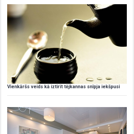
Vienkāršs veids kā iztīrīt tējkannas snīpja iekšpusi