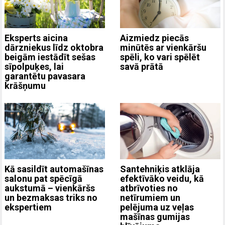
Eksperts aicina
Aizmiedz piecās
dārzniekus līdz oktobra
minūtēs ar vienkāršu
beigām iestādīt sešas
spēli, ko vari spēlēt
sīpolpuķes, lai
savā prātā
garantētu pavasara
krāšņumu
Kā sasildīt automašīnas
Santehniķis atklāja
salonu pat spēcīgā
efektīvāko veidu, kā
aukstumā – vienkāršs
atbrīvoties no
un bezmaksas triks no
netīrumiem un
ekspertiem
pelējuma uz veļas
mašīnas gumijas