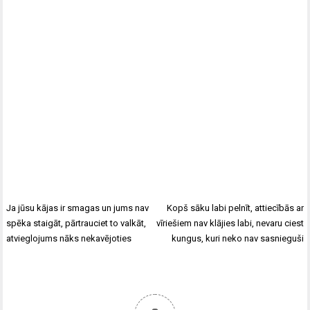
Ja jūsu kājas ir smagas un jums nav
Kopš sāku labi pelnīt, attiecībās ar
spēka staigāt, pārtrauciet to valkāt,
vīriešiem nav klājies labi, nevaru ciest
atvieglojums nāks nekavējoties
kungus, kuri neko nav sasnieguši