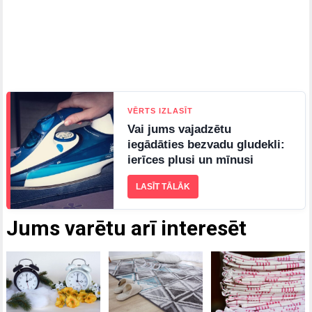
VĒRTS IZLASĪT
Vai jums vajadzētu
iegādāties bezvadu gludekli:
ierīces plusi un mīnusi
LASĪT TĀLĀK
Jums varētu arī interesēt