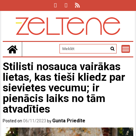
Skip
to
content
Stilisti nosauca vairākas
lietas, kas tieši kliedz par
sievietes vecumu; ir
pienācis laiks no tām
atvadīties
Gunta Priedīte
Posted on
06/11/2023
by