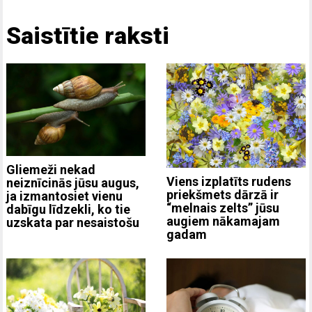
Saistītie raksti
Gliemeži nekad
Viens izplatīts rudens
neiznīcinās jūsu augus,
priekšmets dārzā ir
ja izmantosiet vienu
“melnais zelts” jūsu
dabīgu līdzekli, ko tie
augiem nākamajam
uzskata par nesaistošu
gadam