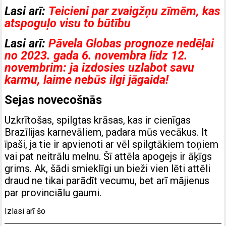
Lasi arī:
Teicieni par zvaigžņu zīmēm, kas
atspoguļo visu to būtību
Lasi arī:
Pāvela Globas prognoze nedēļai
no 2023. gada 6. novembra līdz 12.
novembrim: ja izdosies uzlabot savu
karmu, laime nebūs ilgi jāgaida!
Sejas novecošnās
Uzkrītošas, spilgtas krāsas, kas ir cienīgas
Brazīlijas karnevāliem, padara mūs vecākus. It
īpaši, ja tie ir apvienoti ar vēl spilgtākiem toņiem
vai pat neitrālu melnu. Šī attēla apogejs ir āķīgs
grims. Ak, šādi smieklīgi un bieži vien lēti attēli
draud ne tikai parādīt vecumu, bet arī mājienus
par provinciālu gaumi.
Izlasi arī šo