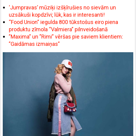
‘Jumpravas’ mūziķi izšķīrušies no sievām un
uzsākuši kopdzīvi; lūk, kas ir interesanti!
“Food Union” iegulda 800 tūkstošus eiro piena
produktu zīmola “Valmiera” pilnveidošanā
”Maxima” un ”Rimi” vēršas pie saviem klientiem:
”Gaidāmas izmaiņas”