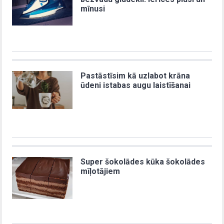
mīnusi
Pastāstīsim kā uzlabot krāna
ūdeni istabas augu laistīšanai
Super šokolādes kūka šokolādes
mīļotājiem