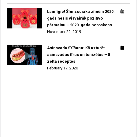
Laimīgie! Šīm zodiaka zīmēm 2020.
gads nesīs visvairāk pozitīvo
pārmaiņu – 2020. gada horoskops
November 22, 2019
Asinsvadu tīrīšana: Kā uzturēt
asinsvadus tīrus un tonizētus – 5
zelta receptes
February 17, 2020