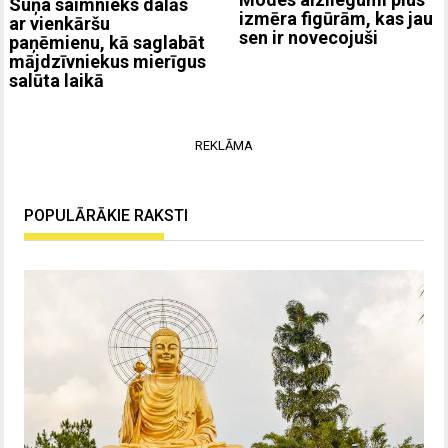
Suņa saimnieks dalās
izmēra figūrām, kas jau
ar vienkāršu
sen ir novecojuši
paņēmienu, kā saglabāt
mājdzīvniekus mierīgus
salūta laikā
REKLĀMA
POPULĀRĀKIE RAKSTI