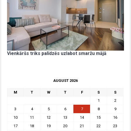
Vienkāršs triks palīdzēs uzlabot smaržu mājā
AUGUST 2026
M
T
W
T
F
S
S
1
2
3
4
5
6
7
8
9
10
11
12
13
14
15
16
17
18
19
20
21
22
23