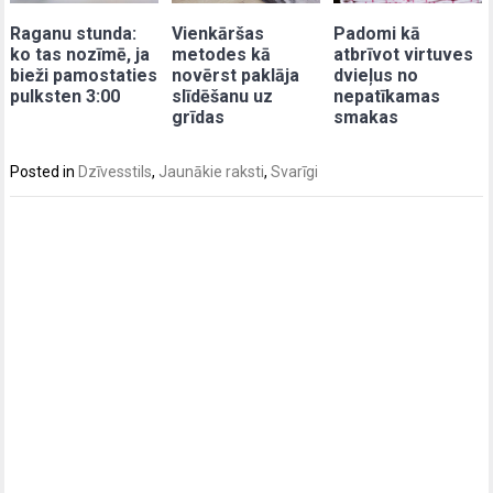
Raganu stunda:
Vienkāršas
Padomi kā
ko tas nozīmē, ja
metodes kā
atbrīvot virtuves
bieži pamostaties
novērst paklāja
dvieļus no
pulksten 3:00
slīdēšanu uz
nepatīkamas
grīdas
smakas
Posted in
Dzīvesstils
,
Jaunākie raksti
,
Svarīgi
Post
navigation