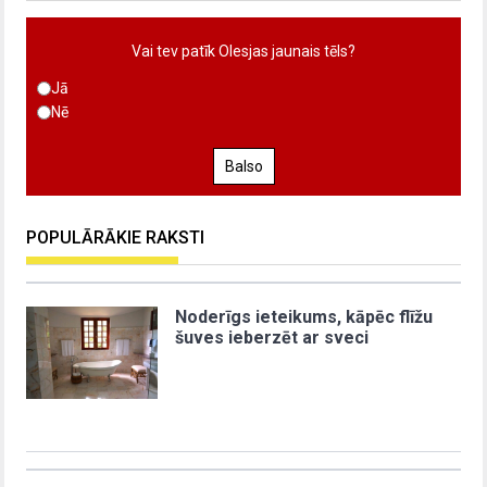
Vai tev patīk Olesjas jaunais tēls?
Jā
Nē
Balso
POPULĀRĀKIE RAKSTI
Noderīgs ieteikums, kāpēc flīžu
šuves ieberzēt ar sveci