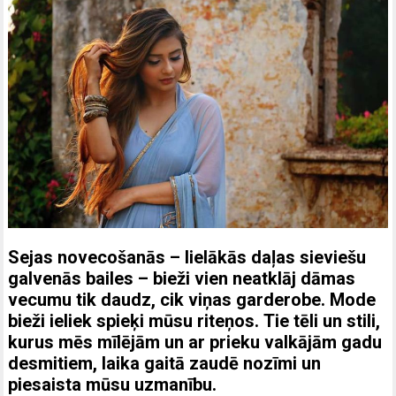
Sejas novecošanās – lielākās daļas sieviešu
galvenās bailes – bieži vien neatklāj dāmas
vecumu tik daudz, cik viņas garderobe. Mode
bieži ieliek spieķi mūsu riteņos. Tie tēli un stili,
kurus mēs mīlējām un ar prieku valkājām gadu
desmitiem, laika gaitā zaudē nozīmi un
piesaista mūsu uzmanību.