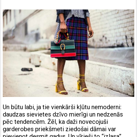
Un būtu labi, ja tie vienkārši kļūtu nemoderni:
daudzas sievietes dzīvo mierīgi un nedzenās
pēc tendencēm. Žēl, ka daži novecojuši
garderobes priekšmeti ziedošai dāmai var
pievienot desmit gadus. Un vīrieši to “izlasa”