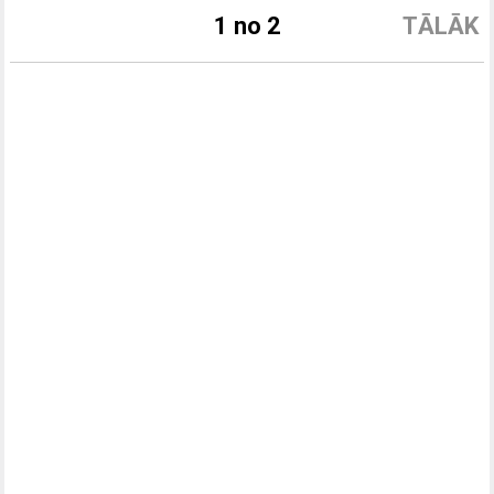
1 no 2
TĀLĀK