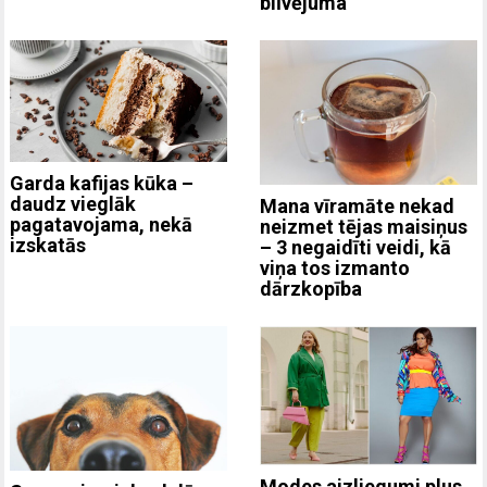
blīvējuma
Garda kafijas kūka –
daudz vieglāk
Mana vīramāte nekad
pagatavojama, nekā
neizmet tējas maisiņus
izskatās
– 3 negaidīti veidi, kā
viņa tos izmanto
dārzkopība
Modes aizliegumi plus