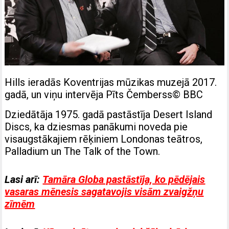
Hills ieradās Koventrijas mūzikas muzejā 2017.
gadā, un viņu intervēja Pīts Čemberss
© BBC
Dziedātāja 1975. gadā pastāstīja Desert Island
Discs, ka dziesmas panākumi noveda pie
visaugstākajiem rēķiniem Londonas teātros,
Palladium un The Talk of the Town.
Lasi arī:
Tamāra Globa pastāstīja, ko pēdējais
vasaras mēnesis sagatavojis visām zvaigžņu
zīmēm