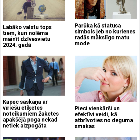
Parūka kā statusa
Labāko valstu tops
simbols jeb no kurienes
tiem, kuri nolēma
radās mākslīgo matu
mainīt dzīvesvietu
mode
2024. gadā
Kāpēc saskaņā ar
vīriešu etiķetes
Pieci vienkārši un
noteikumiem žaketes
efektīvi veidi, kā
apakšējā poga nekad
atbrīvoties no deguma
netiek aizpogāta
smakas