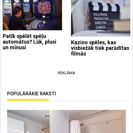
Patīk spēlēt spēļu
automātus? Lūk, plusi
Kazino spēles, kas
un mīnusi
visbiežāk tiek parādītas
filmās
REKLĀMA
POPULĀRĀKIE RAKSTI