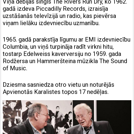
Viņa debijas singls The Rivers Run Dry, ko 1962.
gadā izdeva Piccadilly Records, izraisīja
uzstāšanās televīzijā un radio, kas pievērsa
viņam lielāku izdevniecību uzmanību.
1965. gadā parakstīja līgumu ar EMI izdevniecību
Columbia, un viņš turpināja radīt virkni hitu,
tostarp Edelweiss kaverversiju no 1959. gada
Rodžersa un Hammeršteina mūzikla The Sound
of Music.
Dziesma sasniedza otro vietu un noturējās
Apvienotās Karalistes topos 17 nedēļas.