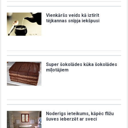
Vienkāršs veids kā iztīrīt
tējkannas snīpja iekšpusi
Super šokolādes kūka šokolādes
mīļotājiem
Noderīgs ieteikums, kāpēc flīžu
šuves ieberzēt ar sveci