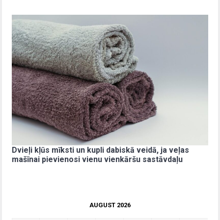
Dvieļi kļūs mīksti un kupli dabiskā veidā, ja veļas
mašīnai pievienosi vienu vienkāršu sastāvdaļu
AUGUST 2026