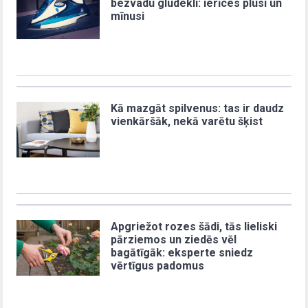
bezvadu gludekli: ierīces plusi un
mīnusi
Kā mazgāt spilvenus: tas ir daudz
vienkāršāk, nekā varētu šķist
Apgriežot rozes šādi, tās lieliski
pārziemos un ziedēs vēl
bagātīgāk: eksperte sniedz
vērtīgus padomus