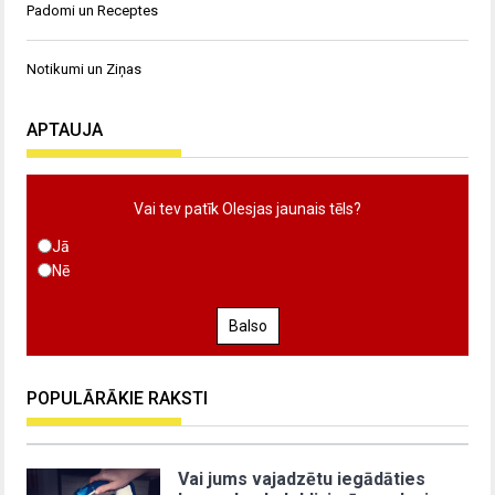
Padomi un Receptes
Notikumi un Ziņas
APTAUJA
Vai tev patīk Olesjas jaunais tēls?
Jā
Nē
Balso
POPULĀRĀKIE RAKSTI
Vai jums vajadzētu iegādāties