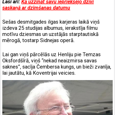
Lasi arī:
Kā uzzināt savu iepriekšējo dzīvi
saskaņā ar dzimšanas datumu
Sešas desmitgades ilgas karjeras laikā viņš
izdeva 25 studijas albumus, ierakstīja filmu
motīvu dziesmas un uzstājās starptautiskā
mērogā, tostarp Sidnejas operā.
Lai gan viņš pārcēlās uz Henliju pie Temzas
Oksfordšīrā, viņš “nekad neaizmirsa savas
saknes”, sacīja Čembersa kungs, un bieži zvanīja,
lai jautātu, kā Koventrijai veicies.