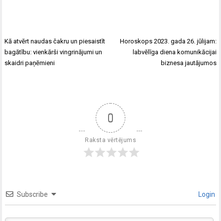
Kā atvērt naudas čakru un piesaistīt
Horoskops 2023. gada 26. jūlijam:
bagātību: vienkārši vingrinājumi un
labvēlīga diena komunikācijai
skaidri paņēmieni
biznesa jautājumos
0
Raksta vērtējums
Subscribe
Login