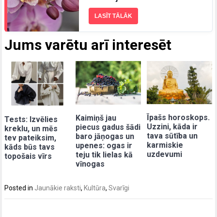
LASĪT TĀLĀK
Jums varētu arī interesēt
Īpašs horoskops.
Kaimiņš jau
Tests: Izvēlies
Uzzini, kāda ir
piecus gadus šādi
kreklu, un mēs
tava sūtība un
baro jāņogas un
tev pateiksim,
karmiskie
upenes: ogas ir
kāds būs tavs
uzdevumi
teju tik lielas kā
topošais vīrs
vīnogas
Posted in
Jaunākie raksti
,
Kultūra
,
Svarīgi
Post