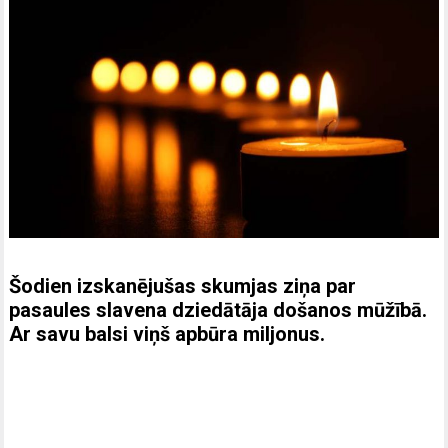
Šodien izskanējušas skumjas ziņa par
pasaules slavena dziedātāja došanos mūžībā.
Ar savu balsi viņš apbūra miljonus.