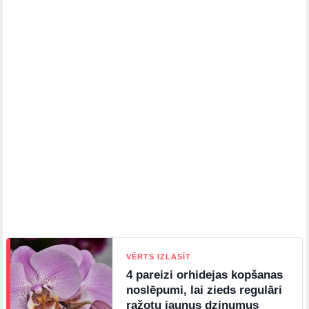
VĒRTS IZLASĪT
4 pareizi orhidejas kopšanas
noslēpumi, lai zieds regulāri
ražotu jaunus dzinumus