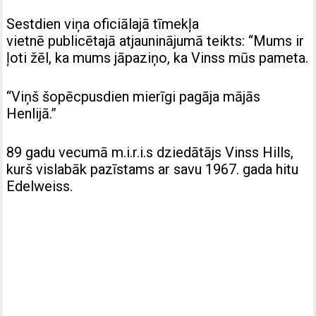
Sestdien viņa oficiālajā tīmekļa
vietnē publicētajā atjauninājumā teikts: “Mums ir
ļoti žēl, ka mums jāpaziņo, ka Vinss mūs pameta.
“Viņš šopēcpusdien mierīgi pagāja mājās
Henlijā.”
89 gadu vecumā m.i.r.i.s dziedātājs Vinss Hills,
kurš vislabāk pazīstams ar savu 1967. gada hitu
Edelweiss.