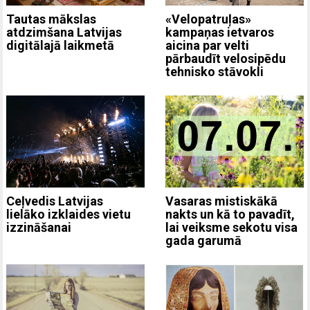
Tautas mākslas
«Velopatruļas»
atdzimšana Latvijas
kampaņas ietvaros
digitālajā laikmetā
aicina par velti
pārbaudīt velosipēdu
tehnisko stāvokli
Ceļvedis Latvijas
Vasaras mistiskākā
lielāko izklaides vietu
nakts un kā to pavadīt,
izzināšanai
lai veiksme sekotu visa
gada garumā