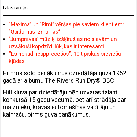
Izlasi arī šo
”Maxima” un ”Rimi” vēršas pie saviem klientiem:
”Gaidāmas izmaiņas”
‘Jumpravas’ mūziķi izšķīrušies no sievām un
uzsākuši kopdzīvi; lūk, kas ir interesanti!
“Es nekad neapprecēšos”: 10 tipiskas sieviešu
kļūdas
Pirmos solo panākumus dziedātāja guva 1962.
gadā ar albumu The Rivers Run Dry
© BBC
Hill kļuva par dziedātāju pēc uzvaras talantu
konkursā 15 gadu vecumā, bet arī strādāja par
maiznieku, kravas automašīnas vadītāju un
kalnraču, pirms guva panākumus.