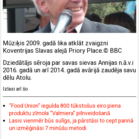
Mūziķis 2009. gadā lika atklāt zvaigzni
Koventrijas Slavas alejā Priory Place.
© BBC
Dziedātājs sēroja par savas sievas Annijas n.ā.v.i
2016. gadā un arī 2014. gadā avārijā zaudēja savu
dēlu Atolu.
Izlasi arī šo
“Food Union” iegulda 800 tūkstošus eiro piena
produktu zīmola “Valmiera” pilnveidošanā
Lasis vienmēr būs sulīgs, ja pārstāsi to cept pannā
un izmēģināsi 7 minūšu metodi