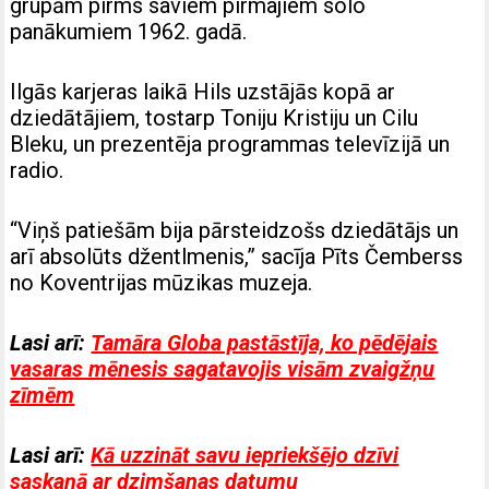
grupām pirms saviem pirmajiem solo
panākumiem 1962. gadā.
Ilgās karjeras laikā Hils uzstājās kopā ar
dziedātājiem, tostarp Toniju Kristiju un Cilu
Bleku, un prezentēja programmas televīzijā un
radio.
“Viņš patiešām bija pārsteidzošs dziedātājs un
arī absolūts džentlmenis,” sacīja Pīts Čemberss
no Koventrijas mūzikas muzeja.
Lasi arī:
Tamāra Globa pastāstīja, ko pēdējais
vasaras mēnesis sagatavojis visām zvaigžņu
zīmēm
Lasi arī:
Kā uzzināt savu iepriekšējo dzīvi
saskaņā ar dzimšanas datumu