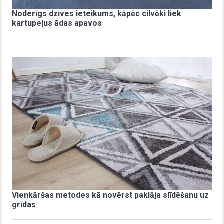
Noderīgs dzīves ieteikums, kāpēc cilvēki liek
kartupeļus ādas apavos
Vienkāršas metodes kā novērst paklāja slīdēšanu uz
grīdas